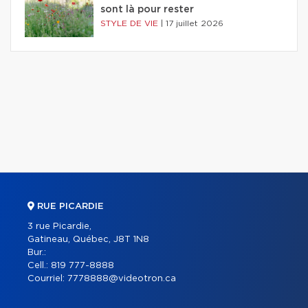
sont là pour rester
STYLE DE VIE
|
17 juillet 2026
RUE PICARDIE
3 rue Picardie,
Gatineau, Québec, J8T 1N8
Bur.:
Cell.:
819 777-8888
Courriel:
7778888@videotron.ca